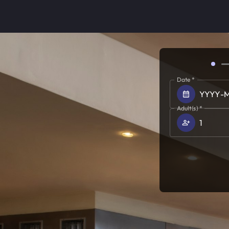
Date
*
YYYY
-
Adult(s)
*